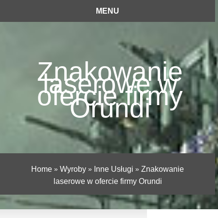
MENU
Znakowanie
laserowe w
ofercie firmy
Orundi
Home
»
Wyroby
»
Inne Usługi
»
Znakowanie
laserowe w ofercie firmy Orundi