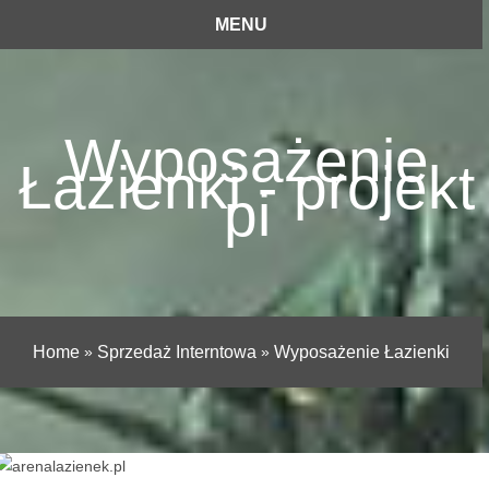
MENU
Wyposażenie
Łazienki - projekt
pi
Home
»
Sprzedaż Interntowa
»
Wyposażenie Łazienki