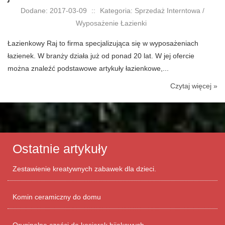
Dodane: 2017-03-09
::
Kategoria: Sprzedaż Interntowa /
Wyposażenie Łazienki
Łazienkowy Raj to firma specjalizująca się w wyposażeniach
łazienek. W branży działa już od ponad 20 lat. W jej ofercie
można znaleźć podstawowe artykuły łazienkowe,...
Czytaj więcej »
Ostatnie artykuły
Zestawienie kreatywnych zabawek dla dzieci.
Komin ceramiczny do domu