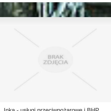
Inka - usługi przeciwpożarowe i BHP