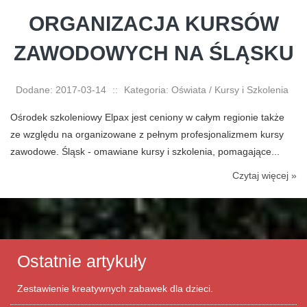
ORGANIZACJA KURSÓW
ZAWODOWYCH NA ŚLĄSKU
Dodane: 2017-03-14
::
Kategoria: Oświata / Kursy i Szkolenia
Ośrodek szkoleniowy Elpax jest ceniony w całym regionie także
ze względu na organizowane z pełnym profesjonalizmem kursy
zawodowe. Śląsk - omawiane kursy i szkolenia, pomagające...
Czytaj więcej »
Ostatnie artykuły
Zestawienie kreatywnych zabawek dla dzieci.