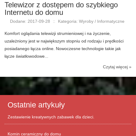
Telewizor z dostępem do szybkiego
Internetu do domu
Dodane: 2017-09-28
::
Kategoria: Wyroby / Informatyczne
Komfort oglądania telewizji strumieniowej i na życzenie,
uzależniony jest w największym stopniu od rodzaju i prędkości
posiadanego łącza online. Nowoczesne technologie takie jak
łącze światłowodowe...
Czytaj więcej »
Ostatnie artykuły
Zestawienie kreatywnych zabawek dla dzieci.
Komin ceramiczny do domu