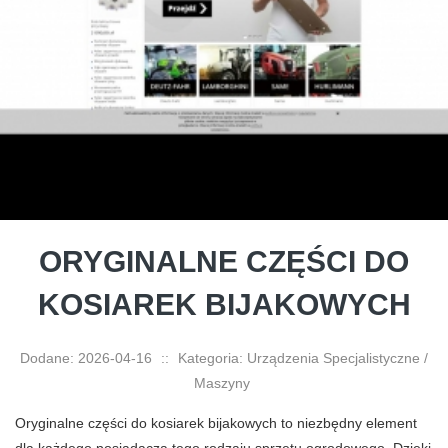
ORYGINALNE CZĘŚCI DO
KOSIAREK BIJAKOWYCH
Dodane: 2026-04-16
::
Kategoria: Urządzenia Specjalistyczne /
Maszyny
Oryginalne części do kosiarek bijakowych to niezbędny element
dla każdego posiadacza tego rodzaju sprzętu ogrodowego. Dzięki