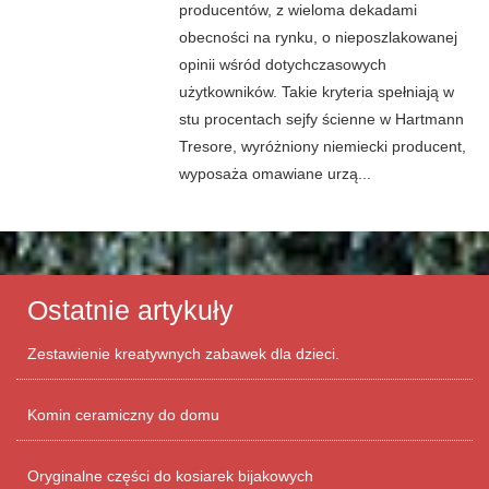
producentów, z wieloma dekadami
obecności na rynku, o nieposzlakowanej
opinii wśród dotychczasowych
użytkowników. Takie kryteria spełniają w
stu procentach sejfy ścienne w Hartmann
Tresore, wyróżniony niemiecki producent,
wyposaża omawiane urzą...
Ostatnie artykuły
Zestawienie kreatywnych zabawek dla dzieci.
Komin ceramiczny do domu
Oryginalne części do kosiarek bijakowych