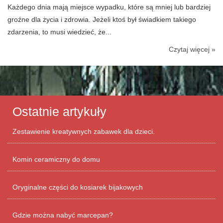
Każdego dnia mają miejsce wypadku, które są mniej lub bardziej
groźne dla życia i zdrowia. Jeżeli ktoś był świadkiem takiego
zdarzenia, to musi wiedzieć, że...
Czytaj więcej »
Ostatnie artykuły
Zestawienie kreatywnych zabawek dla dzieci.
Komin ceramiczny do domu
Oryginalne części do kosiarek bijakowych
Gdzie można nabyć marcepan?