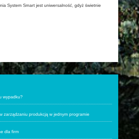
ia System Smart jest uniwersalność, gdyż świetnie
ku wypadku?
w zarządzaniu produkcją w jednym programie
 dla firm