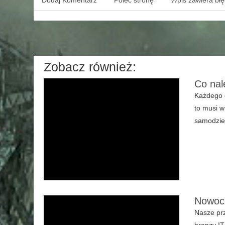
Dodaj Komentarz
Poleć stronę
Wpis zawiera bł
Zobacz również:
Co nal
Każdego d
to musi w
samodziel
Nowocz
Nasze prz
branzy IT