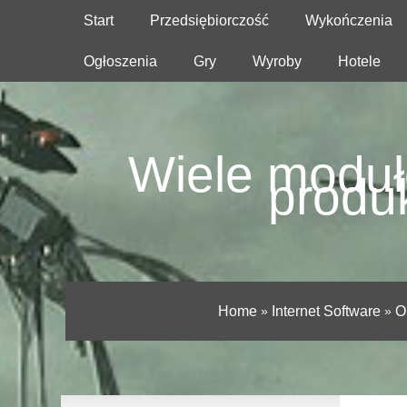
Start
Przedsiębiorczość
Wykończenia
Ogłoszenia
Gry
Wyroby
Hotele
Wiele moduł
produ
Home
»
Internet Software
»
O