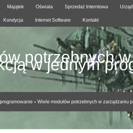
Majątek
Oświata
Sprzedaż Interntowa
Urząd
Kondycja
Internet Software
Kontakt
ów potrzebnych w
kcją w jednym pro
programowanie
»
Wiele modułów potrzebnych w zarządzaniu p