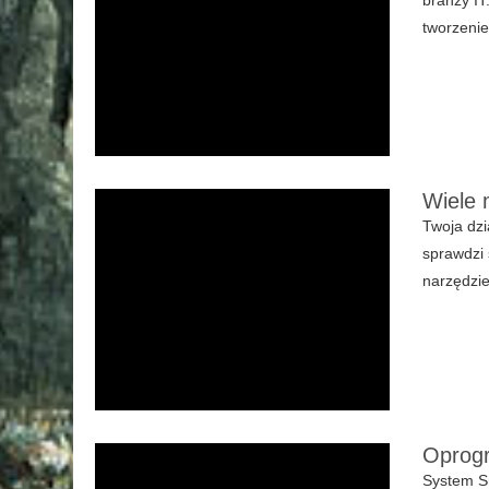
tworzenie
Wiele 
Twoja dzi
sprawdzi 
narzędzie
Oprogr
System Sm