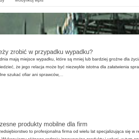
ędy
Modyfikuj wpis
eży zrobić w przypadku wypadku?
nia mają miejsce wypadku, które są mniej lub bardziej groźne dla życia
iedzieć, że jego relacja może być niezwykle istotna dla załatwienia s
ne szukać ofiar ani sprawców,...
esne produkty mobilne dla firm
edsiębiorstwo to profesjonalna firma od wielu lat specjalizująca się w 
. Wykonujemy różnego rodzaju innowacyjne produkty i usługi, w tym 