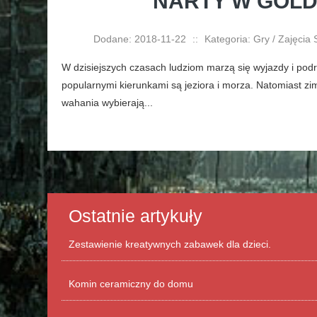
NARTY W GOL
Dodane: 2018-11-22
::
Kategoria: Gry / Zajęcia
W dzisiejszych czasach ludziom marzą się wyjazdy i pod
popularnymi kierunkami są jeziora i morza. Natomiast zi
wahania wybierają...
Ostatnie artykuły
Zestawienie kreatywnych zabawek dla dzieci.
Komin ceramiczny do domu