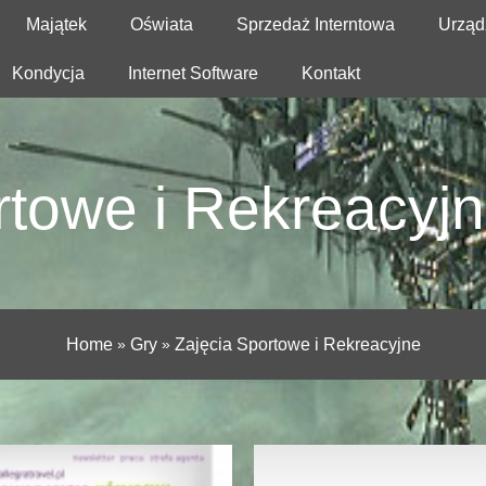
Majątek
Oświata
Sprzedaż Interntowa
Urząd
Kondycja
Internet Software
Kontakt
towe i Rekreacyjne
Home
»
Gry
»
Zajęcia Sportowe i Rekreacyjne