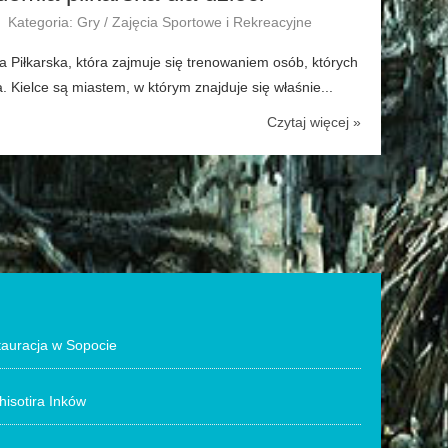
Kategoria: Gry / Zajęcia Sportowe i Rekreacyjne
a Piłkarska, która zajmuje się trenowaniem osób, których
. Kielce są miastem, w którym znajduje się właśnie...
Czytaj więcej »
tauracja w Sopocie
hisotira Inków