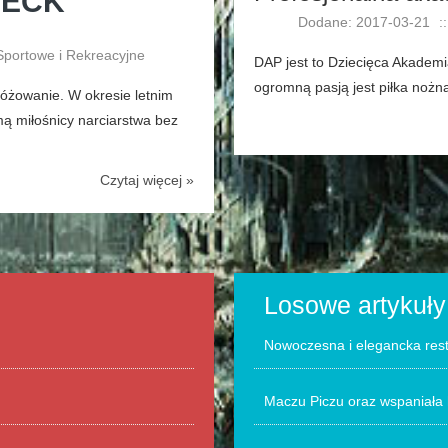
DECK
Dodane: 2017-03-21
::
 Sportowe i Rekreacyjne
DAP jest to Dziecięca Akademi
ogromną pasją jest piłka nożna
różowanie. W okresie letnim
mą miłośnicy narciarstwa bez
Czytaj więcej »
Losowe artykuły
Nowoczesna i elegancka res
Maczu Piczu oraz wspaniała 