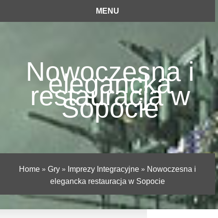
MENU
Nowoczesna i
elegancka
restauracja w
Sopocie
Home
»
Gry
»
Imprezy Integracyjne
»
Nowoczesna i
elegancka restauracja w Sopocie