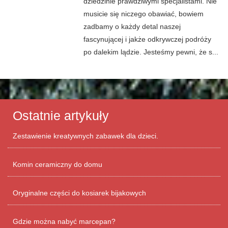
dziedzinie prawdziwymi specjalistami. Nie
musicie się niczego obawiać, bowiem
zadbamy o każdy detal naszej
fascynującej i jakże odkrywczej podróży
po dalekim lądzie. Jesteśmy pewni, że s...
Ostatnie artykuły
Zestawienie kreatywnych zabawek dla dzieci.
Komin ceramiczny do domu
Oryginalne części do kosiarek bijakowych
Gdzie można nabyć marcepan?