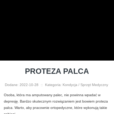
PROTEZA PALCA
Dodane: 2022-10-28
::
Kategoria: Kondycja / Sprzęt Medyczny
Osoba, która ma amputowany palec, nie powinna wpadać w
depresję. Bardzo skutecznym rozwiązaniem jest bowiem proteza
palca. Warto, aby pracownie ortopedyczne, które wykonują takie
zabiegi,...