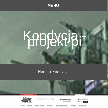
MENU
Kondycja -
projekt pi
Home
»
Kondycja