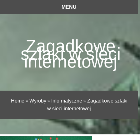
MENU
Zagadkowe
szlaki w sieci
internetowej
Home
»
Wyroby
»
Informatyczne
»
Zagadkowe szlaki
w sieci internetowej