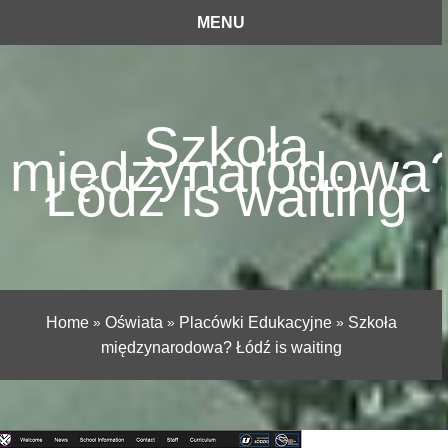
MENU
Szkoła
międzynarodowa
Łódź is waiting
Home
»
Oświata
»
Placówki Edukacyjne
»
Szkoła
międzynarodowa? Łódź is waiting