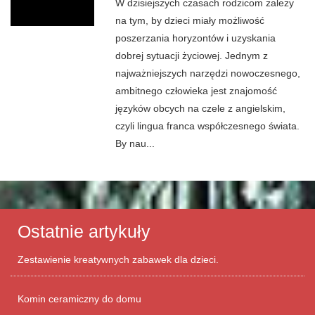
W dzisiejszych czasach rodzicom zależy
na tym, by dzieci miały możliwość
poszerzania horyzontów i uzyskania
dobrej sytuacji życiowej. Jednym z
najważniejszych narzędzi nowoczesnego,
ambitnego człowieka jest znajomość
języków obcych na czele z angielskim,
czyli lingua franca współczesnego świata.
By nau...
Ostatnie artykuły
Zestawienie kreatywnych zabawek dla dzieci.
Komin ceramiczny do domu