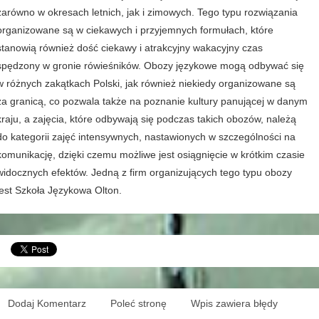
zarówno w okresach letnich, jak i zimowych. Tego typu rozwiązania
organizowane są w ciekawych i przyjemnych formułach, które
stanowią również dość ciekawy i atrakcyjny wakacyjny czas
spędzony w gronie rówieśników. Obozy językowe mogą odbywać się
w różnych zakątkach Polski, jak również niekiedy organizowane są
za granicą, co pozwala także na poznanie kultury panującej w danym
kraju, a zajęcia, które odbywają się podczas takich obozów, należą
do kategorii zajęć intensywnych, nastawionych w szczególności na
komunikację, dzięki czemu możliwe jest osiągnięcie w krótkim czasie
widocznych efektów. Jedną z firm organizujących tego typu obozy
jest Szkoła Językowa Olton.
Dodaj Komentarz
Poleć stronę
Wpis zawiera błędy