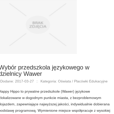
Wybór przedszkola językowego w
dzielnicy Wawer
Dodane: 2017-03-27
::
Kategoria: Oświata / Placówki Edukacyjne
Happy Hippo to prywatne przedszkole (Wawer) językowe
zlokalizowane w dogodnym punkcie miasta, z bezproblemowym
dojazdem, zapewniające najwyższej jakości, indywidualnie dobierana
podstawę programową. Wymienione miejsce współpracuje z wysokiej