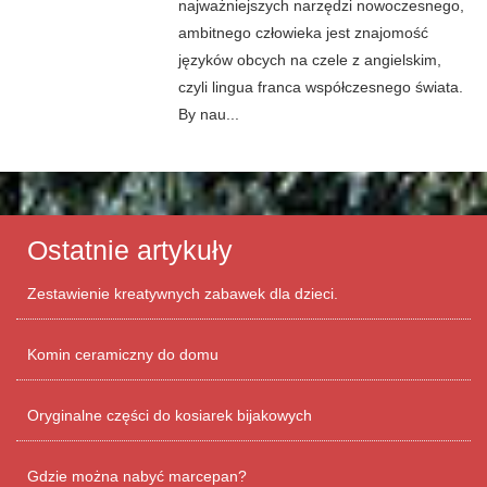
najważniejszych narzędzi nowoczesnego,
ambitnego człowieka jest znajomość
języków obcych na czele z angielskim,
czyli lingua franca współczesnego świata.
By nau...
Ostatnie artykuły
Zestawienie kreatywnych zabawek dla dzieci.
Komin ceramiczny do domu
Oryginalne części do kosiarek bijakowych
Gdzie można nabyć marcepan?