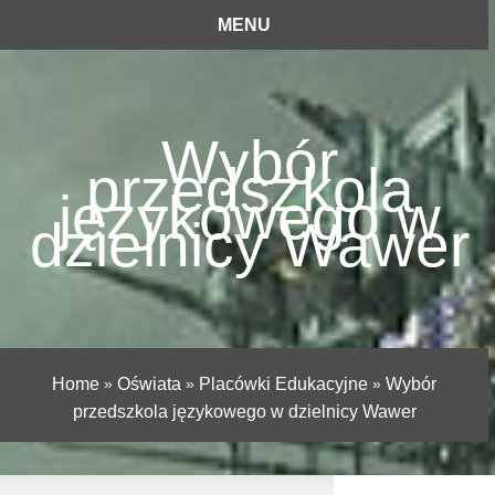
MENU
Wybór
przedszkola
językowego w
dzielnicy Wawer
Home
»
Oświata
»
Placówki Edukacyjne
»
Wybór
przedszkola językowego w dzielnicy Wawer