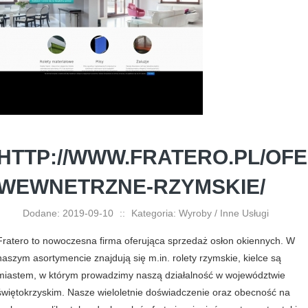
HTTP://WWW.FRATERO.PL/OFE
WEWNETRZNE-RZYMSKIE/
Dodane: 2019-09-10
::
Kategoria: Wyroby / Inne Usługi
Fratero to nowoczesna firma oferująca sprzedaż osłon okiennych. W
naszym asortymencie znajdują się m.in. rolety rzymskie, kielce są
miastem, w którym prowadzimy naszą działalność w województwie
świętokrzyskim. Nasze wieloletnie doświadczenie oraz obecność na