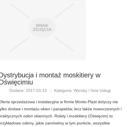
Dystrybucja i montaż moskitiery w
Oświęcimiu
Dodane: 2017-03-13
::
Kategoria: Wyroby / Inne Usługi
Oferta sprzedażowa i instalacyjne w firmie Monto-Plast dotyczy nie
tylko dostaw i montażu okien i parapetów, lecz także nowoczesnych i
praktycznych osłon okiennych. Rolety i moskitiery (Oświęcim) to
przykładowe osłony, jakie zamówimy w tym punkcie, wszystkie