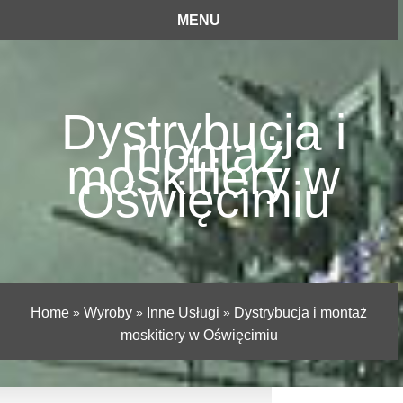
MENU
Dystrybucja i
montaż
moskitiery w
Oświęcimiu
Home
»
Wyroby
»
Inne Usługi
»
Dystrybucja i montaż
moskitiery w Oświęcimiu