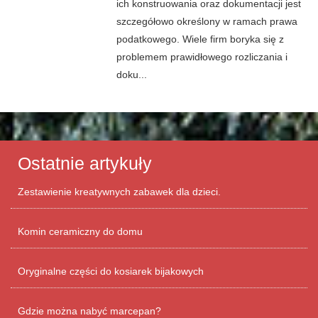
ich konstruowania oraz dokumentacji jest
szczegółowo określony w ramach prawa
podatkowego. Wiele firm boryka się z
problemem prawidłowego rozliczania i
doku...
Ostatnie artykuły
Zestawienie kreatywnych zabawek dla dzieci.
Komin ceramiczny do domu
Oryginalne części do kosiarek bijakowych
Gdzie można nabyć marcepan?