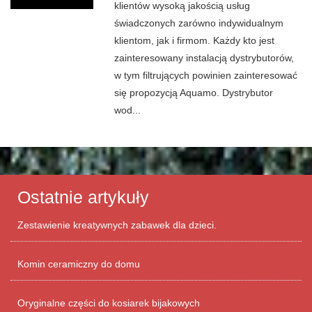
klientów wysoką jakością usług
świadczonych zarówno indywidualnym
klientom, jak i firmom. Każdy kto jest
zainteresowany instalacją dystrybutorów,
w tym filtrujących powinien zainteresować
się propozycją Aquamo. Dystrybutor
wod...
Ostatnie artykuły
Zestawienie kreatywnych zabawek dla dzieci.
Komin ceramiczny do domu
Oryginalne części do kosiarek bijakowych