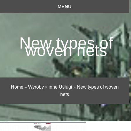
MENU
New types of
woven nets
Home
»
Wyroby
»
Inne Usługi
»
New types of woven
nets