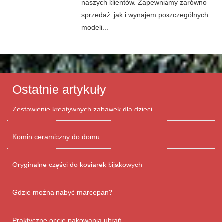
naszych klientów. Zapewniamy zarówno
sprzedaż, jak i wynajem poszczególnych
modeli...
Ostatnie artykuły
Zestawienie kreatywnych zabawek dla dzieci.
Komin ceramiczny do domu
Oryginalne części do kosiarek bijakowych
Gdzie można nabyć marcepan?
Praktyczne opcje pakowania ubrań