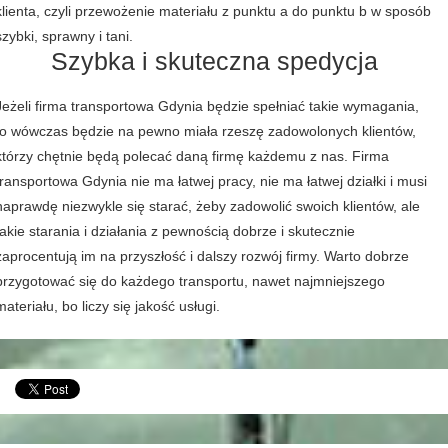
klienta, czyli przewożenie materiału z punktu a do punktu b w sposób
szybki, sprawny i tani.
Szybka i skuteczna spedycja
Jeżeli firma transportowa Gdynia będzie spełniać takie wymagania,
to wówczas będzie na pewno miała rzeszę zadowolonych klientów,
którzy chętnie będą polecać daną firmę każdemu z nas. Firma
transportowa Gdynia nie ma łatwej pracy, nie ma łatwej działki i musi
naprawdę niezwykle się starać, żeby zadowolić swoich klientów, ale
takie starania i działania z pewnością dobrze i skutecznie
zaprocentują im na przyszłość i dalszy rozwój firmy. Warto dobrze
przygotować się do każdego transportu, nawet najmniejszego
materiału, bo liczy się jakość usługi.