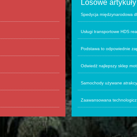
Losowe artykuły
Spedycja międzynarodowa dl
Usługi transportowe HDS re
Podstawa to odpowiednie za
Odwiedź najlepszy sklep mo
Samochody używane atrakcyj
Zaawansowana technologiczn