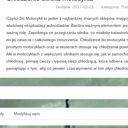
Dodane: 2017-03-21
::
Kategoria: Tra
Części Do Motocykli to jeden z najbardziej znanych sklepów, mający
właściwej eksploatacji jednośladów. Bardzo ważnym elementem jest
ważną rolę. Zapobiega on przegrzaniu silnika, co miałoby katastrof
do jej zatarcia i całkowitego zniszczenia. Chłodzenie do motocykla
prostych motocyklach oraz w skuterach stosuje się chłodzenie pow
Ale w motocyklach z większymi silnikami stosuje się, jak w samoc
chłodnicę, pompę cieczy i typową ciecz chłodzącą, która odbiera cie
pamiętając o tym, aby co pewien czas wymienić w nim płyn chłodni
ędy
Modyfikuj wpis