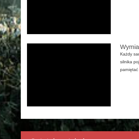
Wymian
Każdy sa
silnika p
pamiętać 