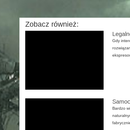
Zobacz również:
Legaln
Gdy inter
rozwiązan
ekspresow
Samoch
Bardzo wi
naturaln
fabryczni