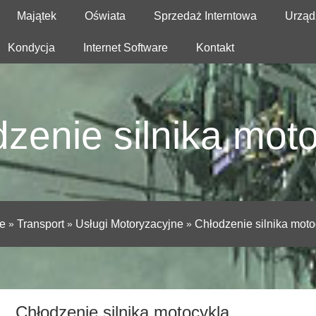
Majątek
Oświata
Sprzedaż Interntowa
Urząd
Kondycja
Internet Software
Kontakt
zenie silnika mot
e
»
Transport
»
Usługi Motoryzacyjne
»
Chłodzenie silnika moto
Chłodzenie silnika motocykla