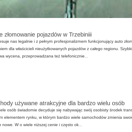
e złomowanie pojazdów w Trzebiniii
esuje nas legalnie i z pełnym profesjonalizmem funkcjonujący auto złom
iem dla właścicieli nieużytkowanych pojazdów z całego regionu. Szyb
a wycena, przeprowadzana też telefonicznie...
ody używane atrakcyjne dla bardzo wielu osób
ele osób świadomie decyduje się nabywając swój osobisty środek tran
ym elementem rynku, w którym bardzo wiele samochodów zmienia swoic
e nowe. W o wiele niższej cenie i często ok...