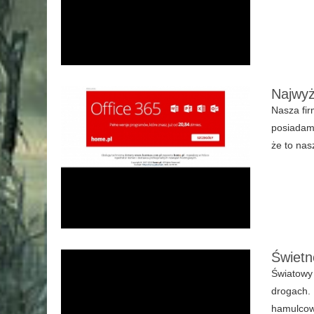
Najwyż
Nasza fir
posiadamy
że to nasz
Świetn
Światowy 
drogach.
hamulcowy