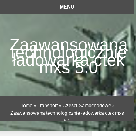
MENU
Zaawansowana
technologicznie
ładowarka ctek
mxs 5.0
Home
»
Transport
»
Części Samochodowe
»
Zaawansowana technologicznie ładowarka ctek mxs
5.0