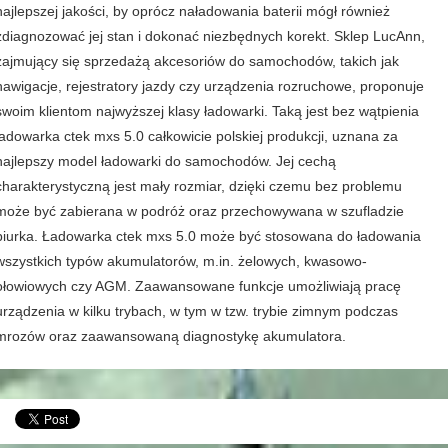
najlepszej jakości, by oprócz naładowania baterii mógł również
zdiagnozować jej stan i dokonać niezbędnych korekt. Sklep LucAnn,
zajmujący się sprzedażą akcesoriów do samochodów, takich jak
nawigacje, rejestratory jazdy czy urządzenia rozruchowe, proponuje
swoim klientom najwyższej klasy ładowarki. Taką jest bez wątpienia
ładowarka ctek mxs 5.0 całkowicie polskiej produkcji, uznana za
najlepszy model ładowarki do samochodów. Jej cechą
charakterystyczną jest mały rozmiar, dzięki czemu bez problemu
może być zabierana w podróż oraz przechowywana w szufladzie
biurka. Ładowarka ctek mxs 5.0 może być stosowana do ładowania
wszystkich typów akumulatorów, m.in. żelowych, kwasowo-
ołowiowych czy AGM. Zaawansowane funkcje umożliwiają pracę
urządzenia w kilku trybach, w tym w tzw. trybie zimnym podczas
mrozów oraz zaawansowaną diagnostykę akumulatora.