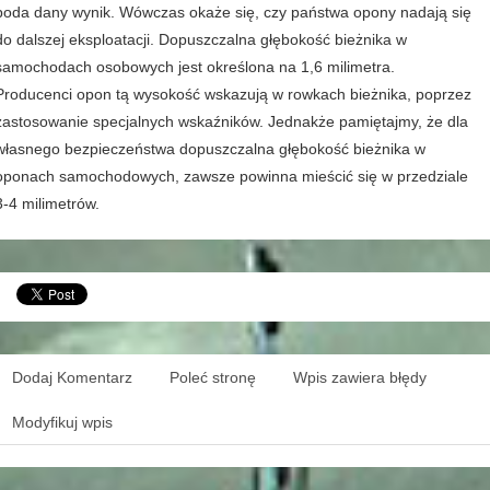
poda dany wynik. Wówczas okaże się, czy państwa opony nadają się
do dalszej eksploatacji. Dopuszczalna głębokość bieżnika w
samochodach osobowych jest określona na 1,6 milimetra.
Producenci opon tą wysokość wskazują w rowkach bieżnika, poprzez
zastosowanie specjalnych wskaźników. Jednakże pamiętajmy, że dla
własnego bezpieczeństwa dopuszczalna głębokość bieżnika w
oponach samochodowych, zawsze powinna mieścić się w przedziale
3-4 milimetrów.
Dodaj Komentarz
Poleć stronę
Wpis zawiera błędy
Modyfikuj wpis