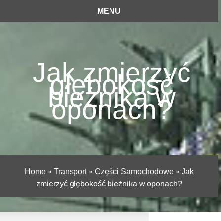
MENU
Jak zmierzyć
głębokość
bieżnika w
oponach?
Home
»
Transport
»
Części Samochodowe
»
Jak
zmierzyć głębokość bieżnika w oponach?