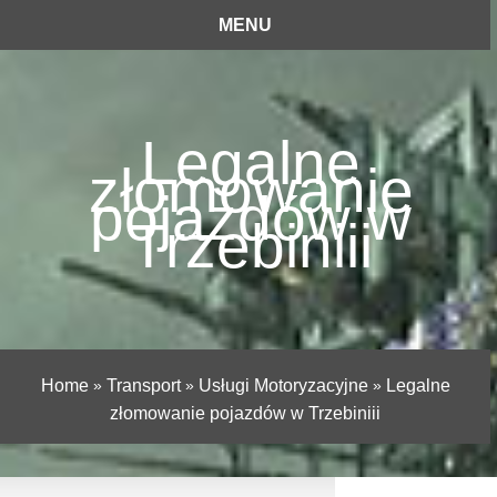
MENU
Legalne
złomowanie
pojazdów w
Trzebiniii
Home
»
Transport
»
Usługi Motoryzacyjne
»
Legalne
złomowanie pojazdów w Trzebiniii