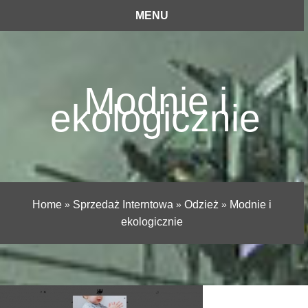
MENU
Modnie i
ekologicznie
Home
»
Sprzedaż Interntowa
»
Odzież
»
Modnie i
ekologicznie