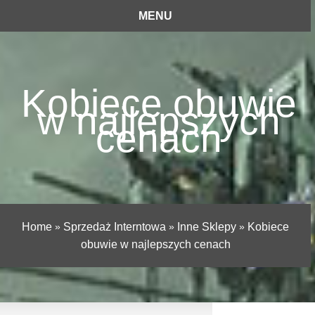
MENU
Kobiece obuwie
w najlepszych
cenach
Home
»
Sprzedaż Interntowa
»
Inne Sklepy
»
Kobiece
obuwie w najlepszych cenach