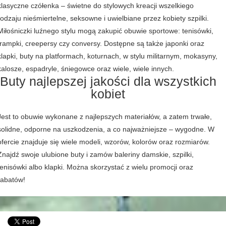
klasyczne czółenka – świetne do stylowych kreacji wszelkiego
rodzaju nieśmiertelne, seksowne i uwielbiane przez kobiety szpilki.
Miłośniczki luźnego stylu mogą zakupić obuwie sportowe: tenisówki,
trampki, creepersy czy conversy. Dostępne są także japonki oraz
klapki, buty na platformach, koturnach, w stylu militarnym, mokasyny,
kalosze, espadryle, śniegowce oraz wiele, wiele innych.
Buty najlepszej jakości dla wszystkich
kobiet
Jest to obuwie wykonane z najlepszych materiałów, a zatem trwałe,
solidne, odporne na uszkodzenia, a co najważniejsze – wygodne. W
ofercie znajduje się wiele modeli, wzorów, kolorów oraz rozmiarów.
Znajdź swoje ulubione buty i zamów baleriny damskie, szpilki,
tenisówki albo klapki. Można skorzystać z wielu promocji oraz
rabatów!