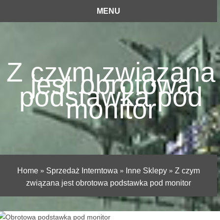
MENU
Z czym związana
jest obrotowa
podstawka pod
monitor
Home
»
Sprzedaż Interntowa
»
Inne Sklepy
»
Z czym
związana jest obrotowa podstawka pod monitor