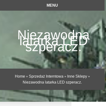
MENU
Niezawodna
latarka LED
szperacz.
Home
»
Sprzedaż Interntowa
»
Inne Sklepy
»
Niezawodna latarka LED szperacz.