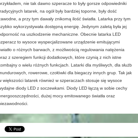
przykładem, nie tak dawno szperacze to były gorsze odpowiedniki
tradycyjnych latarek, na ogół były bardziej toporne, były dość
zawodne, a przy tym dawały znikomą ilość światła. Latarka przy tym
szybko wykorzystywała dostępną energię. Jedynym zaletą była jej
odporność na uszkodzenie mechaniczne. Obecnie latarka LED
szperacz to wysoce wyspecjalizowane urządzenie emitującymi
światło o różnych barwach, z możliwością regulowania natężenia
oraz z szeregiem funkcji dodatkowych, które czynią z nich istne
kombajny o wielu różnych funkcjach. Latarki dla myśliwych, dla służb
mundurowych, rowerowe, czołówki dla biegaczy innych grup. Tak jak
w większości latarek również w szperaczach stosuje się wysoce
wydajne diody LED z soczewkami. Diody LED łączą w sobie cechy
energooszczędności, dużej mocy emitowanego światła oraz
niezawodności.