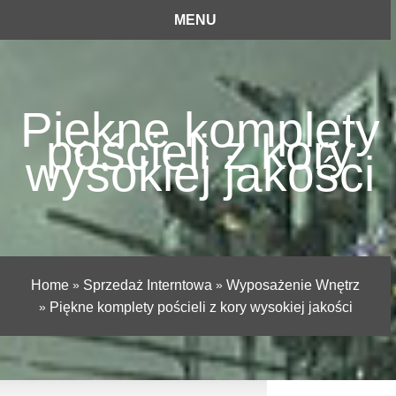
MENU
Piękne komplety
pościeli z kory
wysokiej jakości
Home
»
Sprzedaż Interntowa
»
Wyposażenie Wnętrz
»
Piękne komplety pościeli z kory wysokiej jakości