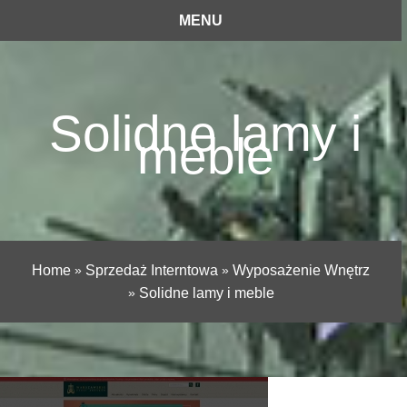
MENU
Solidne lamy i
meble
Home
»
Sprzedaż Interntowa
»
Wyposażenie Wnętrz
»
Solidne lamy i meble