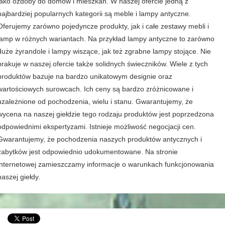
jako ozdoby do domów i mieszkań. W naszej ofercie jedną z
najbardziej popularnych kategorii są meble i lampy antyczne.
Oferujemy zarówno pojedyncze produkty, jak i całe zestawy mebli i
lamp w różnych wariantach. Na przykład lampy antyczne to zarówno
duże żyrandole i lampy wiszące, jak też zgrabne lampy stojące. Nie
brakuje w naszej ofercie także solidnych świeczników. Wiele z tych
produktów bazuje na bardzo unikatowym designie oraz
wartościowych surowcach. Ich ceny są bardzo zróżnicowane i
uzależnione od pochodzenia, wielu i stanu. Gwarantujemy, że
wycena na naszej giełdzie tego rodzaju produktów jest poprzedzona
odpowiednimi ekspertyzami. Istnieje możliwość negocjacji cen.
Gwarantujemy, że pochodzenia naszych produktów antycznych i
zabytków jest odpowiednio udokumentowane. Na stronie
internetowej zamieszczamy informacje o warunkach funkcjonowania
naszej giełdy.