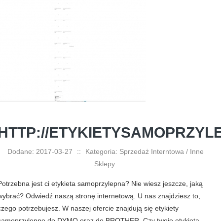
HTTP://ETYKIETYSAMOPRZY
Dodane: 2017-03-27
::
Kategoria: Sprzedaż Interntowa / Inne
Sklepy
Potrzebna jest ci etykieta samoprzylepna? Nie wiesz jeszcze, jaką
wybrać? Odwiedź naszą stronę internetową. U nas znajdziesz to,
czego potrzebujesz. W naszej ofercie znajdują się etykiety
samoprzylepne do DYMO oraz do BROTHER. Czy twoje etykieta