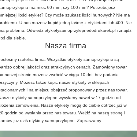
samoprzylepna ma mieć 60 mm, czy 100 mm? Potrzebujesz
mniejszej ilości etykiet? Czy może szukasz ilości hurtowych? Nie ma
problemu. U nas możesz kupić jedną taśmę z etykietami lub 400. Nie
ma problemu. Odwiedź etykietysamoprzylepnedodrukarek.pl i znajdź
coś dla siebie.
Nasza firma
Jesteśmy rzetelną firmą. Wszystkie etykiety samoprzylepne są
bardzo dobrej jakości oraz atrakcyjnych cenach. Zamówiony towar
na naszej stronie możesz zwrócić w ciągu 10 dni, bez podania
przyczyny. Możesz także kupić nasze etykiety w sklepach
stacjonarnych i na miejscu obejrzeć proponowany przez nas towar.
Nasze etykiety samoprzylepne wysyłamy nawet w 17 godzin od
złożenia zamówienia. Nasze etykiety mogą do ciebie dotrzeć już w
20 godzin od wysłania przez nas towaru. Wejdź na naszą stronę i
zamów już dziś etykiety samoprzylepne. Zapraszamy.