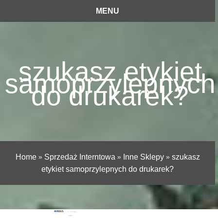
MENU
szukasz etykiet
samoprzylepnych
do drukarek?
Home
»
Sprzedaż Interntowa
»
Inne Sklepy
»
szukasz
etykiet samoprzylepnych do drukarek?