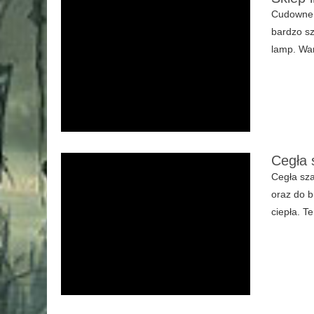
Cudowne L
bardzo sz
lamp. War
Cegła 
Cegła sza
oraz do 
ciepła. T