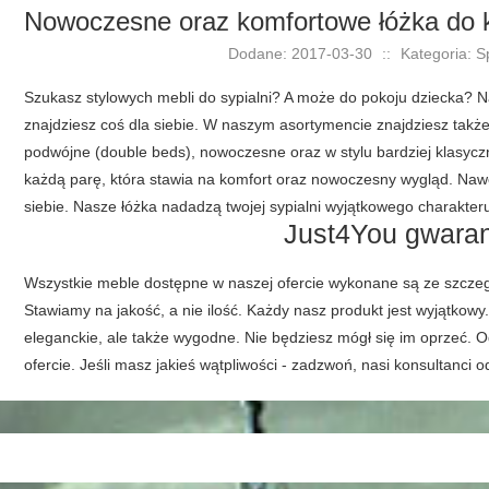
Nowoczesne oraz komfortowe łóżka do k
Dodane: 2017-03-30
::
Kategoria: S
Szukasz stylowych mebli do sypialni? A może do pokoju dziecka? 
znajdziesz coś dla siebie. W naszym asortymencie znajdziesz takż
podwójne (double beds), nowoczesne oraz w stylu bardziej klasyc
każdą parę, która stawia na komfort oraz nowoczesny wygląd. Nawe
siebie. Nasze łóżka nadadzą twojej sypialni wyjątkowego charakter
Just4You gwaran
Wszystkie meble dostępne w naszej ofercie wykonane są ze szczegó
Stawiamy na jakość, a nie ilość. Każdy nasz produkt jest wyjątkowy
eleganckie, ale także wygodne. Nie będziesz mógł się im oprzeć. O
ofercie. Jeśli masz jakieś wątpliwości - zadzwoń, nasi konsultanci