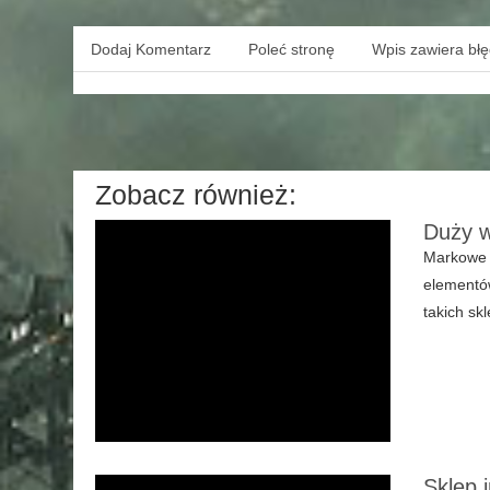
Dodaj Komentarz
Poleć stronę
Wpis zawiera bł
Zobacz również:
Duży w
Markowe p
elementów
takich sk
Sklep 