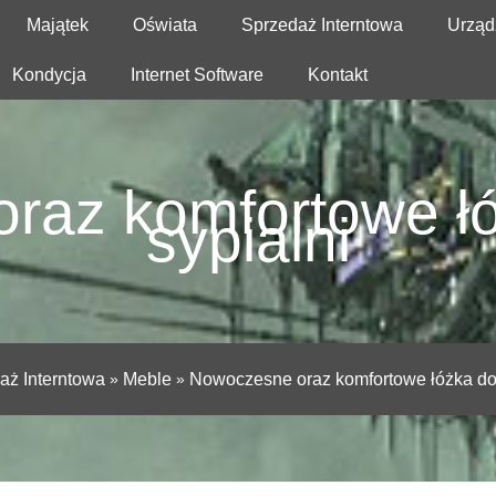
Majątek
Oświata
Sprzedaż Interntowa
Urząd
Kondycja
Internet Software
Kontakt
raz komfortowe łó
sypialni
aż Interntowa
»
Meble
»
Nowoczesne oraz komfortowe łóżka do 