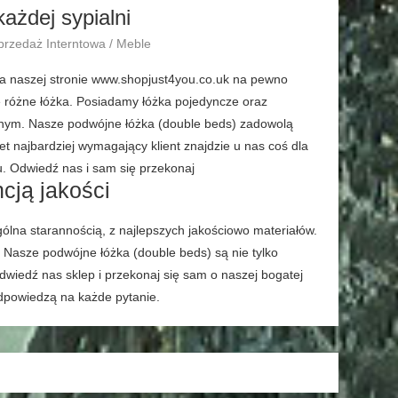
ażdej sypialni
przedaż Interntowa / Meble
Na naszej stronie www.shopjust4you.co.uk na pewno
e różne łóżka. Posiadamy łóżka pojedyncze oraz
znym. Nasze podwójne łóżka (double beds) zadowolą
t najbardziej wymagający klient znajdzie u nas coś dla
u. Odwiedź nas i sam się przekonaj
cją jakości
lna starannością, z najlepszych jakościowo materiałów.
. Nasze podwójne łóżka (double beds) są nie tylko
dwiedź nas sklep i przekonaj się sam o naszej bogatej
 odpowiedzą na każde pytanie.