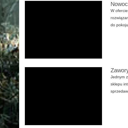
Nowocz
W ofercie
rozwiązan
do pokoju
Zawory
Jednym z 
sklepu in
sprzedawa