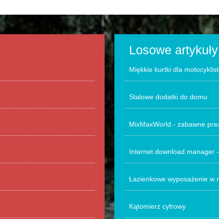
Losowe artykuły
Miękkie kurtki dla motocyklis
Stalowe dodatki do domu
MixMaxWorld - zabawne prez
Internet download manager - 
Łazienkowe wyposażenie w na
Kątomierz cyfrowy