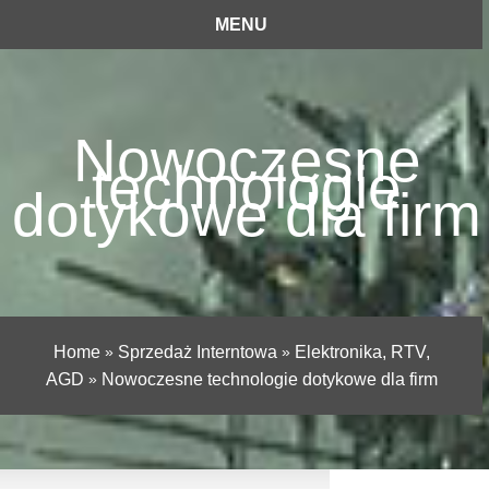
MENU
Nowoczesne
technologie
dotykowe dla firm
Home
»
Sprzedaż Interntowa
»
Elektronika, RTV,
AGD
»
Nowoczesne technologie dotykowe dla firm