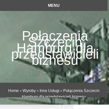
MENU
Połączenia
Szczecin
Hamburg dla
przedstawicieli
biznesu
Home
»
Wyroby
»
Inne Usługi
»
Połączenia Szczecin
Hamburg dla przedstawicieli biznesu