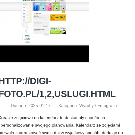
HTTP://DIGI-
FOTO.PL/1,2,USLUGI.HTML
Dodane: 2025-01-17
::
Kategoria: Wyroby / Fotografia
Kreacje zdjęciowe na kalendarz to doskonały sposób na
spersonalizowanie swojego planowania. Kalendarz ze zdjęciami
pozwala zaaranżować swoje dni w wyjątkowy sposób, dodając do