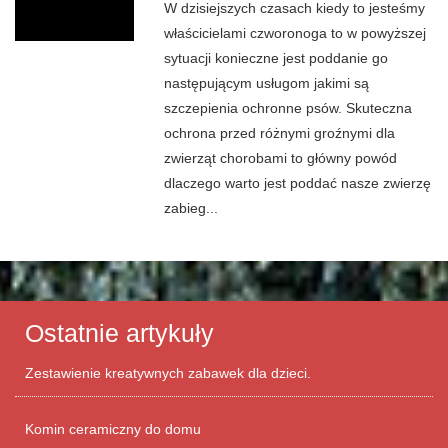
W dzisiejszych czasach kiedy to jesteśmy
właścicielami czworonoga to w powyższej
sytuacji konieczne jest poddanie go
następującym usługom jakimi są
szczepienia ochronne psów. Skuteczna
ochrona przed różnymi groźnymi dla
zwierząt chorobami to główny powód
dlaczego warto jest poddać nasze zwierzę
zabieg...
Ostatnie artykuły
Zestawienie kreatywnych zabawek dla dzieci.
Komin ceramiczny do domu