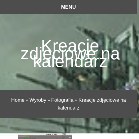
MENU
Kreacje
zdjęciowe na
kalendarz
Home
»
Wyroby
»
Fotografia
»
Kreacje zdjęciowe na
kalendarz