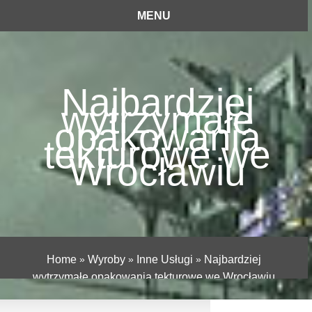
MENU
Najbardziej
wytrzymałe
opakowania
tekturowe we
Wrocławiu
Home
»
Wyroby
»
Inne Usługi
»
Najbardziej
wytrzymałe opakowania tekturowe we Wrocławiu