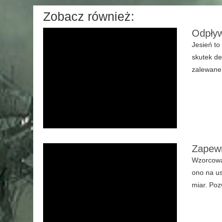
Zobacz również:
Odpływ
Jesień to
skutek de
zalewane 
Zapewn
Wzorcowan
ono na us
miar. Poz