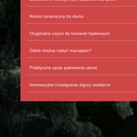
Komin ceramiczny do domu
Oryginalne części do kosiarek bijakowych
Gdzie można nabyć marcepan?
Praktyczne opcje pakowania ubrań
Innowacyjne rozwiązania złączy sanitarne