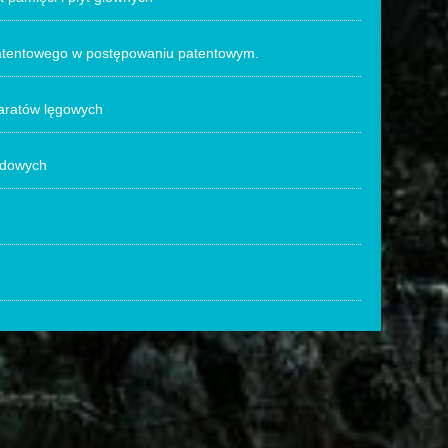
 patentowego w postępowaniu patentowym.
paratów lęgowych
odowych