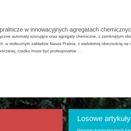
 pralnicze w innowacyjnych agregatach chemiczny
tyczne automaty szorujące oraz agregaty chemiczne, z zamkniętym ob
ch, w stołecznym zakładzie Nasza Pralnia, z wieloletnią obecnością n
kórzanej, rzadko może być profesjonalnie ...
Losowe artykuły
Naprawy komputerowych kart 