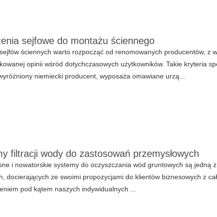
enia sejfowe do montażu ściennego
 sejfów ściennych warto rozpocząć od renomowanych producentów, z w
kowanej opinii wśród dotychczasowych użytkowników. Takie kryteria sp
wyróżniony niemiecki producent, wyposaża omawiane urzą...
y filtracji wody do zastosowań przemysłowych
e i nowatorskie systemy do oczyszczania wód gruntowych są jedną z 
, docierających ze swoimi propozycjami do klientów biznesowych z całe
eniem pod kątem naszych indywidualnych ...