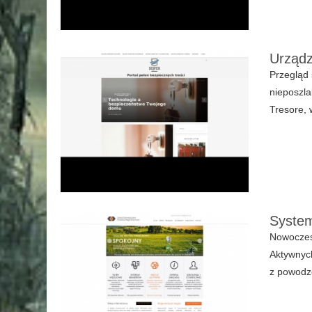
Urządz
Przegląd
nieposzla
Tresore, 
System
Nowoczesn
Aktywnych
z powodz