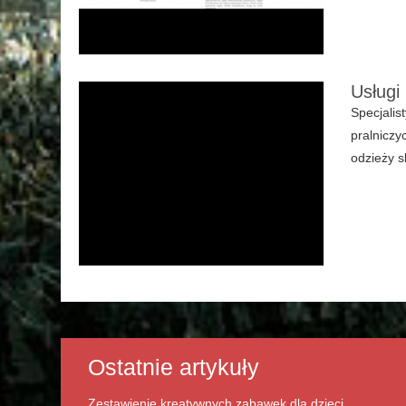
Usługi
Specjalis
pralniczy
odzieży s
Ostatnie artykuły
Zestawienie kreatywnych zabawek dla dzieci.