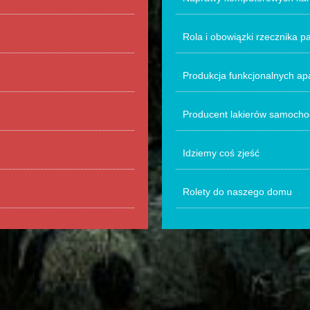
Rola i obowiązki rzecznika
Produkcja funkcjonalnych a
Producent lakierów samoch
Idziemy coś zjeść
Rolety do naszego domu