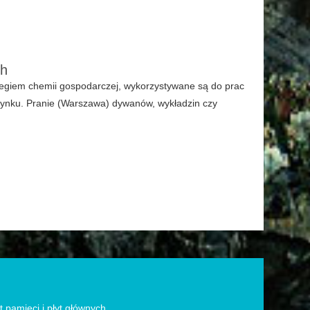
ch
iegiem chemii gospodarczej, wykorzystywane są do prac
a rynku. Pranie (Warszawa) dywanów, wykładzin czy
pamięci i płyt głównych