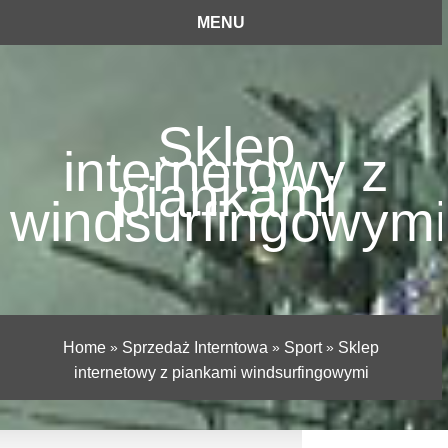
MENU
Sklep
internetowy z
piankami
windsurfingowymi
Home
»
Sprzedaż Interntowa
»
Sport
»
Sklep
internetowy z piankami windsurfingowymi