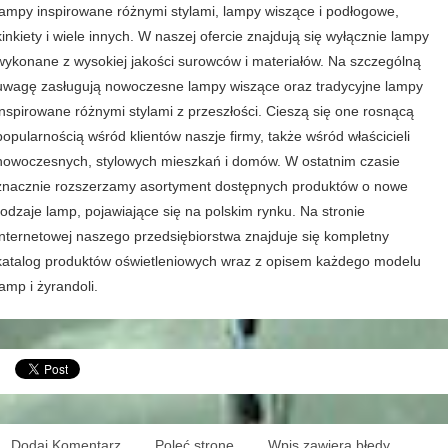
lampy inspirowane różnymi stylami, lampy wiszące i podłogowe,
kinkiety i wiele innych. W naszej ofercie znajdują się wyłącznie lampy
wykonane z wysokiej jakości surowców i materiałów. Na szczególną
uwagę zasługują nowoczesne lampy wiszące oraz tradycyjne lampy
inspirowane różnymi stylami z przeszłości. Cieszą się one rosnącą
popularnością wśród klientów naszje firmy, także wśród właścicieli
nowoczesnych, stylowych mieszkań i domów. W ostatnim czasie
znacznie rozszerzamy asortyment dostępnych produktów o nowe
rodzaje lamp, pojawiające się na polskim rynku. Na stronie
internetowej naszego przedsiębiorstwa znajduje się kompletny
katalog produktów oświetleniowych wraz z opisem każdego modelu
lamp i żyrandoli.
Dodaj Komentarz
Poleć stronę
Wpis zawiera błędy