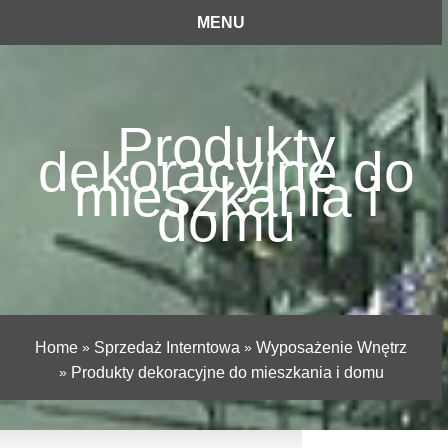
MENU
Produkty
dekoracyjne do
mieszkania i
domu
Home
»
Sprzedaż Interntowa
»
Wyposażenie Wnętrz
»
Produkty dekoracyjne do mieszkania i domu