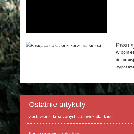
Pasują
W pomiesz
dekoracyj
wyposażen
Ostatnie artykuły
Zestawienie kreatywnych zabawek dla dzieci.
Komin ceramiczny do domu