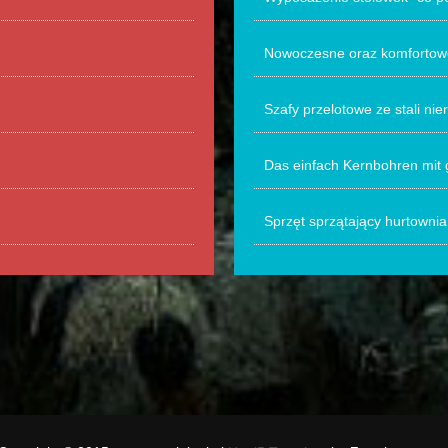
Nowoczesne oraz komfortowe 
Szafy przelotowe ze stali ni
Das einfach Kernbohren mit
Sprzęt sprzątający hurtownia