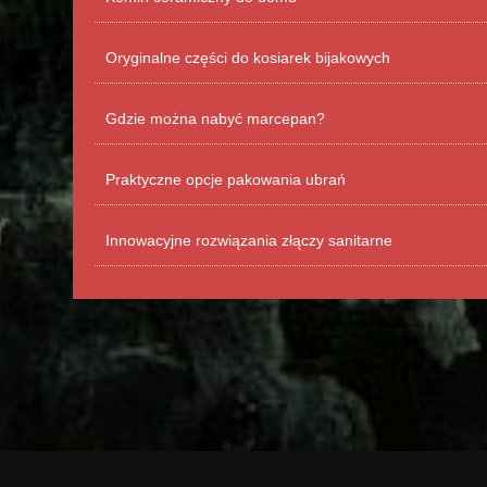
Oryginalne części do kosiarek bijakowych
Gdzie można nabyć marcepan?
Praktyczne opcje pakowania ubrań
Innowacyjne rozwiązania złączy sanitarne