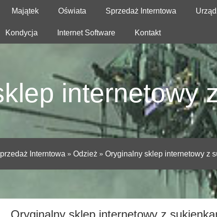
Majątek
Oświata
Sprzedaż Interntowa
Urząd
Kondycja
Internet Software
Kontakt
sklep internetowy 
przedaż Interntowa
»
Odzież
»
Oryginalny sklep internetowy z 
Oryginalny sklep internetowy z sukienka