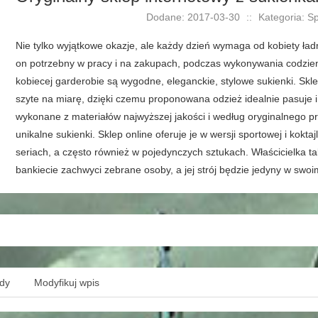
Dodane: 2017-03-30
::
Kategoria: S
Nie tylko wyjątkowe okazje, ale każdy dzień wymaga od kobiety ł
on potrzebny w pracy i na zakupach, podczas wykonywania codzi
kobiecej garderobie są wygodne, eleganckie, stylowe sukienki. Skl
szyte na miarę, dzięki czemu proponowana odzież idealnie pasuje i
wykonane z materiałów najwyższej jakości i według oryginalnego p
unikalne sukienki. Sklep online oferuje je w wersji sportowej i kokt
seriach, a często również w pojedynczych sztukach. Właścicielka t
bankiecie zachwyci zebrane osoby, a jej strój będzie jedyny w swoi
ędy
Modyfikuj wpis