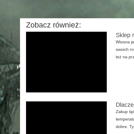
Zobacz również:
Sklep 
Wiosna je
swoich ro
też na pr
Dlacze
Zakup śpi
temperatu
dobre. Ty