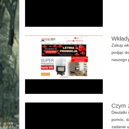
Wkład
Zakup wk
podjąć do
naszego p
Czym z
Dwulatki 
pomóc, da
zadanie u