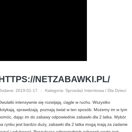
HTTPS://NETZABAWKI.PL/
Dodane: 2019-01-17
::
Kategoria: Sprzedaż Interntowa / Dla Dzieci
Dwulatki intensywnie się rozwijają, ciągle w ruchu. Wszystko
dotykają, sprawdzają. poznają świat w ten sposób. Możemy im w tym
pomóc, dając im do zabawy odpowiednie zabawki dla 2 latka. Wybór
na rynku jest bardzo duży, zabawki dla 2 latka mogą mają za zadanie
uczyć i edukować. Poszukując odpowiednich zabawek warto jest