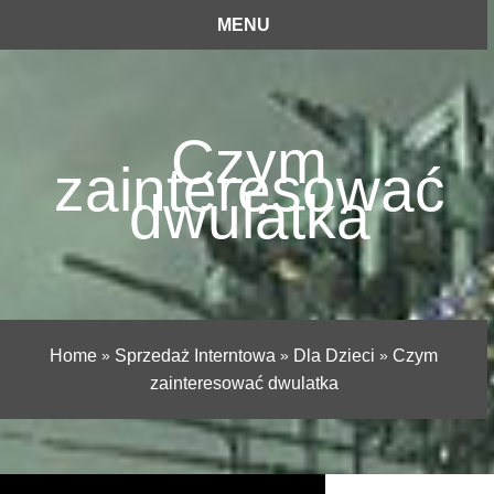
MENU
Czym
zainteresować
dwulatka
Home
»
Sprzedaż Interntowa
»
Dla Dzieci
»
Czym
zainteresować dwulatka