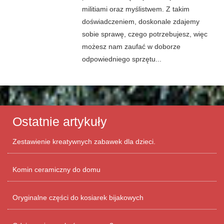
militiami oraz myślistwem. Z takim
doświadczeniem, doskonale zdajemy
sobie sprawę, czego potrzebujesz, więc
możesz nam zaufać w doborze
odpowiedniego sprzętu...
Ostatnie artykuły
Zestawienie kreatywnych zabawek dla dzieci.
Komin ceramiczny do domu
Oryginalne części do kosiarek bijakowych