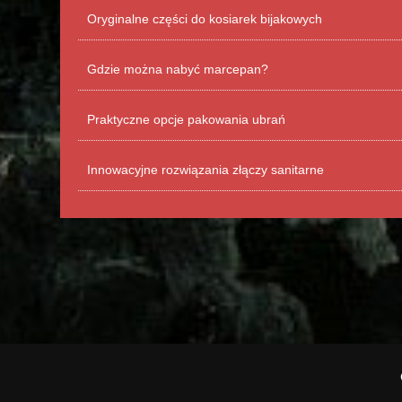
Oryginalne części do kosiarek bijakowych
Gdzie można nabyć marcepan?
Praktyczne opcje pakowania ubrań
Innowacyjne rozwiązania złączy sanitarne