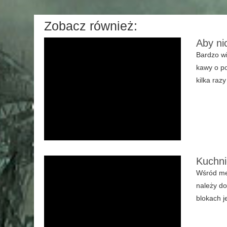
Zobacz również:
Aby ni
Bardzo wi
kawy o po
kilka razy
Kuchni
Wśród me
należy do
blokach j