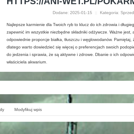
HTTPS://ANI-WET.PL/POKAR
Dodane: 2025-01-15
::
Kategoria: Sprzeda
Najlepsze karmienie dla Twoich ryb to klucz do ich zdrowia i długi
zapewnić im wszystkie niezbędne składniki odżywcze. Ważne jest, a
odpowiednie proporcje białka, tłuszczu i węglowodanów. Pamiętaj, 
dlatego warto dowiedzieć się więcej o preferencjach swoich podopie
do jedzenia i sprawia, że są aktywne i zdrowe. Dbanie o ich odpo
właściciela akwarium.
ędy
Modyfikuj wpis