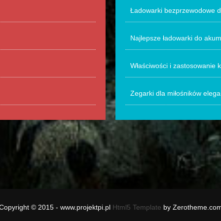
Ładowarki bezprzewodowe do
Najlepsze ładowarki do aku
Właściwości i zastosowanie 
Zegarki dla miłośników elega
Copyright © 2015 - www.projektpi.pl
Html5 Template
by Zerotheme.co