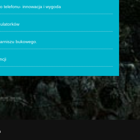
 telefonu- innowacja i wygoda
mulatorków
karniszu bukowego.
ncji
m