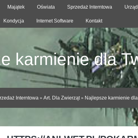
Majątek
Oświata
Sprzedaż Interntowa
Urząd
Kondycja
Internet Software
Kontakt
e karmienie dla T
rzedaż Interntowa
»
Art. Dla Zwierząt
»
Najlepsze karmienie dla