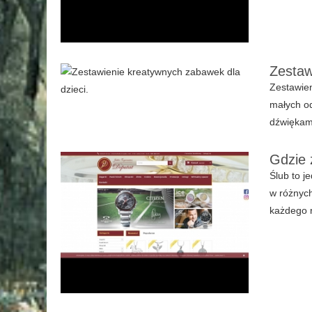
Zestaw
Zestawien
małych od
dźwiękami
Gdzie 
Ślub to j
w różnych
każdego 