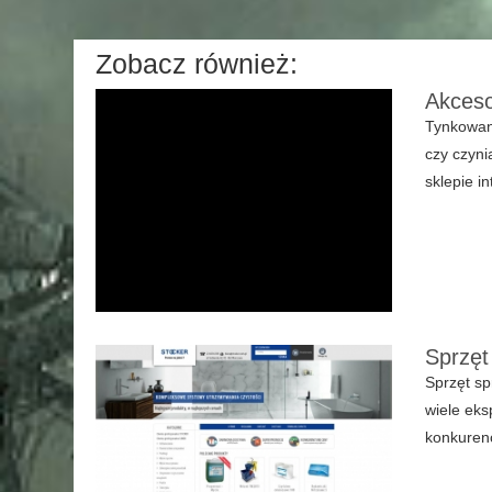
Zobacz również:
Akceso
Tynkowani
czy czyni
sklepie i
Sprzęt
Sprzęt sp
wiele eks
konkurenc