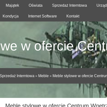
Majątek
Oświata
Sprzedaż Interntowa
Urząd
Kondycja
Internet Software
Kontakt
owe w ofercie Cen
Sprzedaż Interntowa
»
Meble
»
Meble stylowe w ofercie Centr
Meble stylowe w ofercie Centrum Wnętr