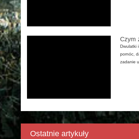
Czym z
Dwulatki 
pomóc, da
zadanie u
Ostatnie artykuły