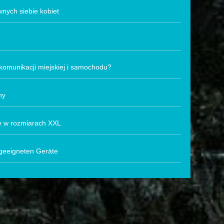
nych siebie kobiet
komunikacji miejskiej i samochodu?
ny
 w rozmiarach XXL
 geeigneten Geräte