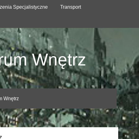
zenia Specjalistyczne
Transport
trum Wnętrz
um Wnętrz
z