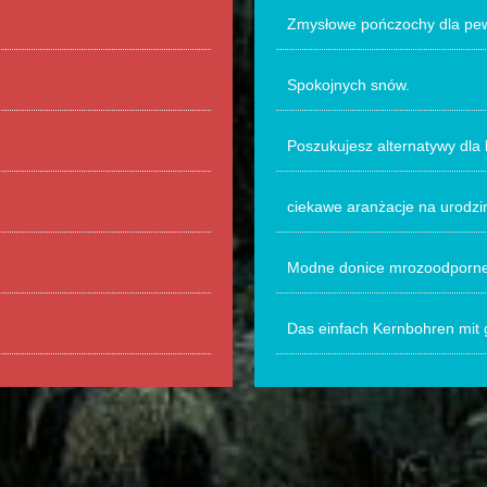
Zmysłowe pończochy dla pew
Spokojnych snów.
Poszukujesz alternatywy dla 
ciekawe aranżacje na urodzi
Modne donice mrozoodporne
Das einfach Kernbohren mit