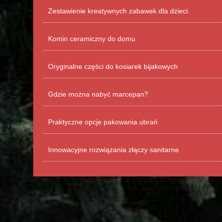
Zestawienie kreatywnych zabawek dla dzieci.
Komin ceramiczny do domu
Oryginalne części do kosiarek bijakowych
Gdzie można nabyć marcepan?
Praktyczne opcje pakowania ubrań
Innowacyjne rozwiązania złączy sanitarne