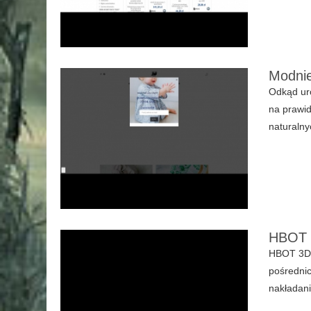
Modnie
Odkąd uro
na prawid
naturalny
HBOT 3
HBOT 3D t
pośrednic
nakładani