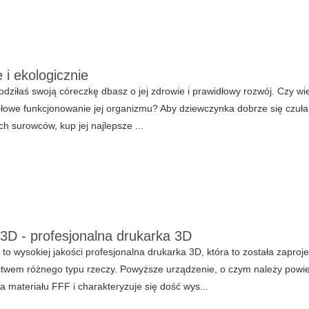
 i ekologicznie
dziłaś swoją córeczkę dbasz o jej zdrowie i prawidłowy rozwój. Czy wi
łowe funkcjonowanie jej organizmu? Aby dziewczynka dobrze się czuła,
ch surowców, kup jej najlepsze ...
D - profesjonalna drukarka 3D
o wysokiej jakości profesjonalna drukarka 3D, która to została zaproj
twem różnego typu rzeczy. Powyższe urządzenie, o czym należy powie
a materiału FFF i charakteryzuje się dość wys...