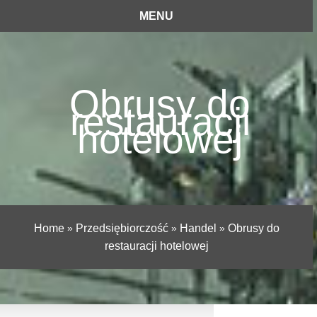
MENU
Obrusy do
restauracji
hotelowej
Home
»
Przedsiębiorczość
»
Handel
»
Obrusy do
restauracji hotelowej