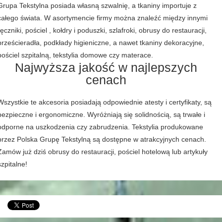
Grupa Tekstylna posiada własną szwalnię, a tkaniny importuje z
całego świata. W asortymencie firmy można znaleźć między innymi
ręczniki, pościel , kołdry i poduszki, szlafroki, obrusy do restauracji,
prześcieradła, podkłady higieniczne, a nawet tkaniny dekoracyjne,
pościel szpitalną, tekstylia domowe czy materace.
Najwyższa jakość w najlepszych
cenach
Wszystkie te akcesoria posiadają odpowiednie atesty i certyfikaty, są
bezpieczne i ergonomiczne. Wyróżniają się solidnością, są trwałe i
odporne na uszkodzenia czy zabrudzenia. Tekstylia produkowane
przez Polska Grupę Tekstylną są dostępne w atrakcyjnych cenach.
Zamów już dziś obrusy do restauracji, pościel hotelową lub artykuły
szpitalne!