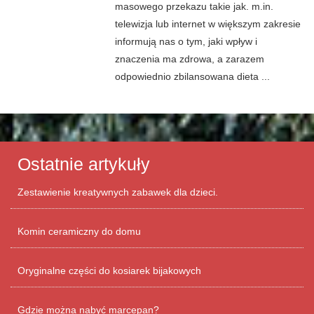
masowego przekazu takie jak. m.in.
telewizja lub internet w większym zakresie
informują nas o tym, jaki wpływ i
znaczenia ma zdrowa, a zarazem
odpowiednio zbilansowana dieta ...
Ostatnie artykuły
Zestawienie kreatywnych zabawek dla dzieci.
Komin ceramiczny do domu
Oryginalne części do kosiarek bijakowych
Gdzie można nabyć marcepan?