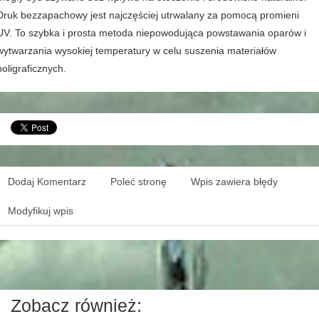
Druk bezzapachowy jest najczęściej utrwalany za pomocą promieni
UV. To szybka i prosta metoda niepowodująca powstawania oparów i
wytwarzania wysokiej temperatury w celu suszenia materiałów
poligraficznych.
Dodaj Komentarz
Poleć stronę
Wpis zawiera błędy
Modyfikuj wpis
Zobacz również: