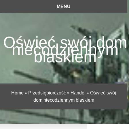
MENU
Oświeć swój dom
niecodziennym
blaskiem
Home
»
Przedsiębiorczość
»
Handel
»
Oświeć swój
dom niecodziennym blaskiem