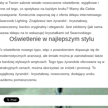
aby w Twoim salonie wisiało nowoczesne oświetlenie, wyjątkowe i
inne od tego, co spotykasz na każdym kroku? Mamy dla Ciebie
rozwiązanie. Koniecznie zapoznaj się z oferta sklepu internetowego
Swarovski Lighting. Znajdziesz tam żyrandol - kryształowy,
nowoczesny, bardzo oryginalny i elegancki. Jest zdobiony (jak sama
nazwa sklepu na to wskazuje) kryształkami od Swarovskiego.
Oświetlenie w najlepszym stylu
To oświetlenie nowego typu, więc z powodzeniem dopasuje się do
modernistycznych aranżacji, ale śmiało można je zainstalować także
w bardziej stylowych wnętrzach. Tego typu żyrandole oferowane są w
atrakcyjnych cenach, można skorzystać ze zniżek i promocji. To
wyjątkowy żyrandol - kryształowy, nowoczesny, dodający uroku
każdemu pomieszczeniu.