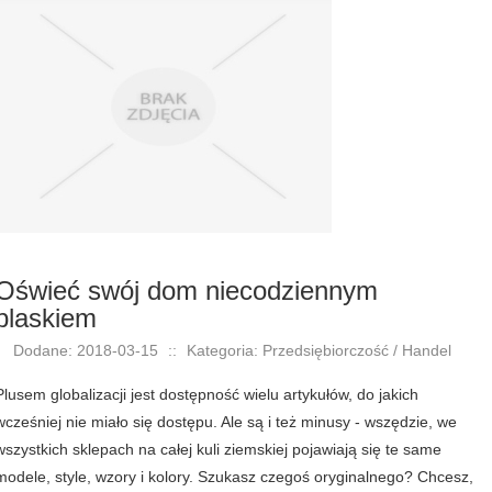
Oświeć swój dom niecodziennym
blaskiem
Dodane: 2018-03-15
::
Kategoria: Przedsiębiorczość / Handel
Plusem globalizacji jest dostępność wielu artykułów, do jakich
wcześniej nie miało się dostępu. Ale są i też minusy - wszędzie, we
wszystkich sklepach na całej kuli ziemskiej pojawiają się te same
modele, style, wzory i kolory. Szukasz czegoś oryginalnego? Chcesz,