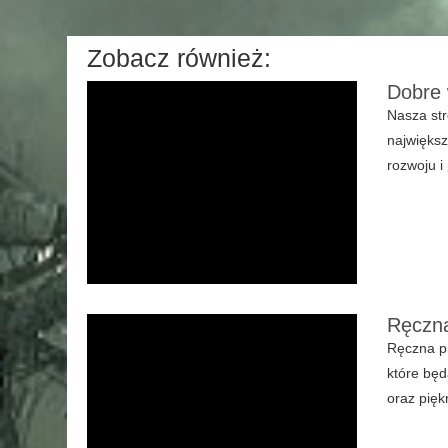
Zobacz również:
Dobre 
Nasza str
największ
rozwoju i
Ręczna
Ręczna pr
które będ
oraz pię