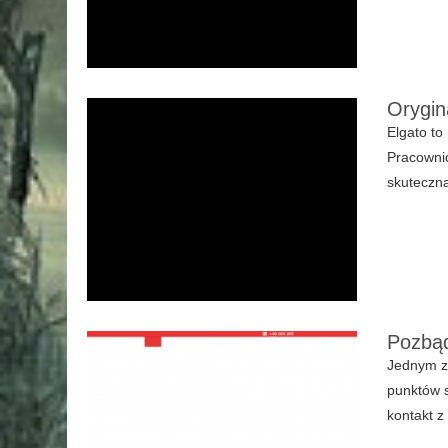
Orygin
Elgato to
Pracownic
skuteczną
Pozbąd
Jednym z 
punktów s
kontakt z 