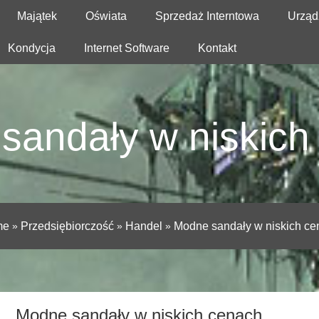
Majątek
Oświata
Sprzedaż Interntowa
Urząd
Kondycja
Internet Software
Kontakt
sandały w niskich
me
»
Przedsiębiorczość
»
Handel
»
Modne sandały w niskich ce
Modne sandały w niskich cenach