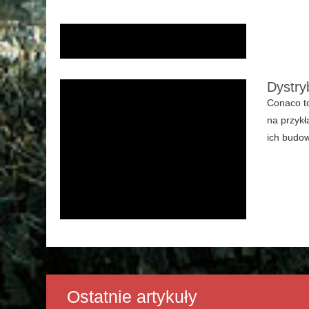
Dystry
Conaco to
na przykł
ich budow
Ostatnie artykuły