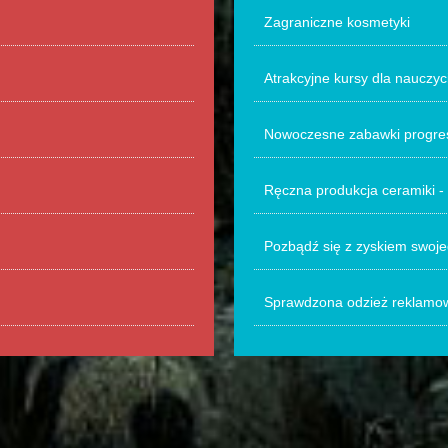
Zagraniczne kosmetyki
Atrakcyjne kursy dla nauczyci
Nowoczesne zabawki progres
Ręczna produkcja ceramiki - 
Pozbądź się z zyskiem swoje
Sprawdzona odzież reklamow