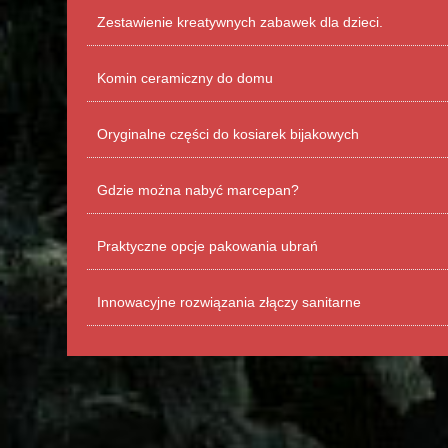
Zestawienie kreatywnych zabawek dla dzieci.
Komin ceramiczny do domu
Oryginalne części do kosiarek bijakowych
Gdzie można nabyć marcepan?
Praktyczne opcje pakowania ubrań
Innowacyjne rozwiązania złączy sanitarne