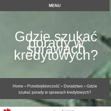
MENU
Gdzie szukać
porady w
sprawach
kredytowych?
Home
»
Przedsiębiorczość
»
Doradztwo
»
Gdzie
szukać porady w sprawach kredytowych?