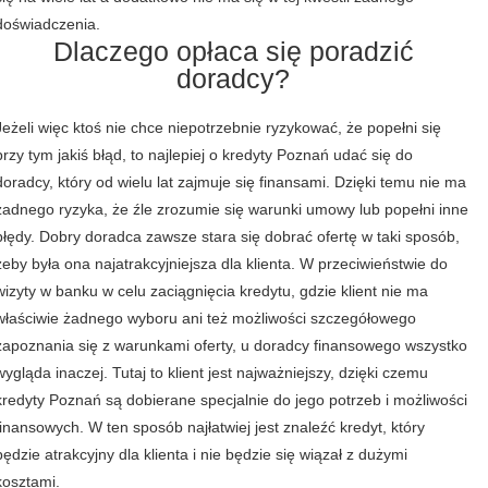
doświadczenia.
Dlaczego opłaca się poradzić
doradcy?
Jeżeli więc ktoś nie chce niepotrzebnie ryzykować, że popełni się
przy tym jakiś błąd, to najlepiej o kredyty Poznań udać się do
doradcy, który od wielu lat zajmuje się finansami. Dzięki temu nie ma
żadnego ryzyka, że źle zrozumie się warunki umowy lub popełni inne
błędy. Dobry doradca zawsze stara się dobrać ofertę w taki sposób,
żeby była ona najatrakcyjniejsza dla klienta. W przeciwieństwie do
wizyty w banku w celu zaciągnięcia kredytu, gdzie klient nie ma
właściwie żadnego wyboru ani też możliwości szczegółowego
zapoznania się z warunkami oferty, u doradcy finansowego wszystko
wygląda inaczej. Tutaj to klient jest najważniejszy, dzięki czemu
kredyty Poznań są dobierane specjalnie do jego potrzeb i możliwości
finansowych. W ten sposób najłatwiej jest znaleźć kredyt, który
będzie atrakcyjny dla klienta i nie będzie się wiązał z dużymi
kosztami.