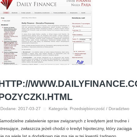
HTTP://WWW.DAILYFINANCE.C
POZYCZKI.HTML
Dodane: 2017-03-27
::
Kategoria: Przedsiębiorczość / Doradztwo
Samodzielne załatwienie spraw związanych z kredytem jest trudne i
stresujące, zwłaszcza jeżeli chodzi o kredyt hipoteczny, który zaciąga
się na wiele lat a dodatkowo nie ma się w tej kwestii żadnego