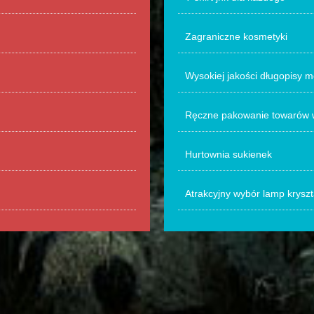
Zagraniczne kosmetyki
Wysokiej jakości długopisy 
Ręczne pakowanie towarów 
Hurtownia sukienek
Atrakcyjny wybór lamp krysz