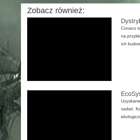
Zobacz również:
Dystry
Conaco to
na przykł
ich budow
EcoSys
Uzyskani
zadań. K
ekologicz