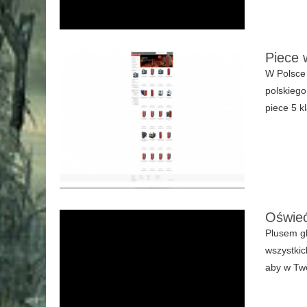
Piece 
W Polsce 
polskiego
piece 5 k
Oświeć
Plusem gl
wszystkic
aby w Two