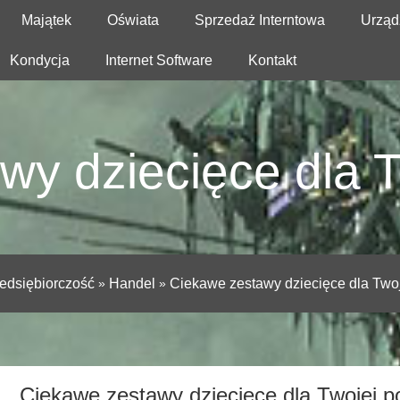
Majątek
Oświata
Sprzedaż Interntowa
Urząd
Kondycja
Internet Software
Kontakt
wy dziecięce dla T
edsiębiorczość
»
Handel
»
Ciekawe zestawy dziecięce dla Two
Ciekawe zestawy dziecięce dla Twojej p