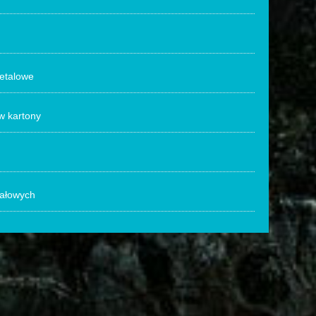
metalowe
w kartony
tałowych