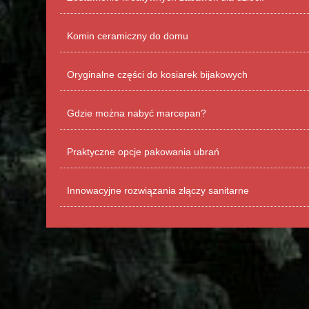
Komin ceramiczny do domu
Oryginalne części do kosiarek bijakowych
Gdzie można nabyć marcepan?
Praktyczne opcje pakowania ubrań
Innowacyjne rozwiązania złączy sanitarne