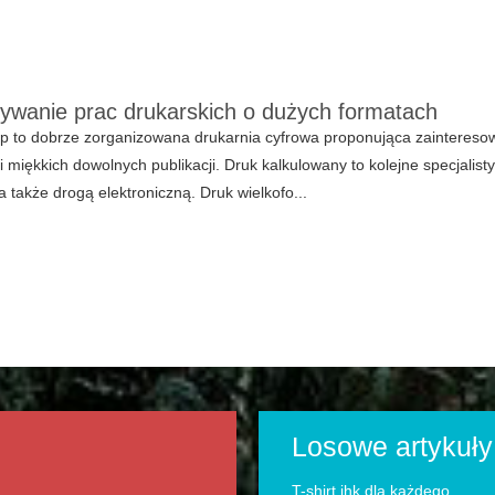
wanie prac drukarskich o dużych formatach
p to dobrze zorganizowana drukarnia cyfrowa proponująca zaintereso
i miękkich dowolnych publikacji. Druk kalkulowany to kolejne specjali
a także drogą elektroniczną. Druk wielkofo...
Losowe artykuły
T-shirt jhk dla każdego