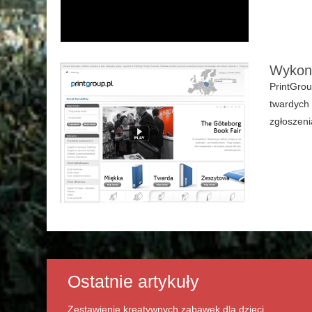
Wykony
PrintGrou
twardych 
zgłoszeni
Ostatnie artykuły
Zestawienie kreatywnych zabawek dla dzieci.