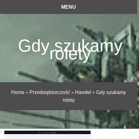
MENU
Gdy szukamy
rolety
Home
»
Przedsiębiorczość
»
Handel
»
Gdy szukamy
rolety