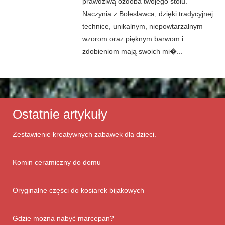
prawdziwą ozdoba twojego stołu.
Naczynia z Bolesławca, dzięki tradycyjnej
technice, unikalnym, niepowtarzalnym
wzorom oraz pięknym barwom i
zdobieniom mają swoich mi�...
Ostatnie artykuły
Zestawienie kreatywnych zabawek dla dzieci.
Komin ceramiczny do domu
Oryginalne części do kosiarek bijakowych
Gdzie można nabyć marcepan?